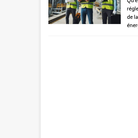
Qu’e
régl
de l
éner