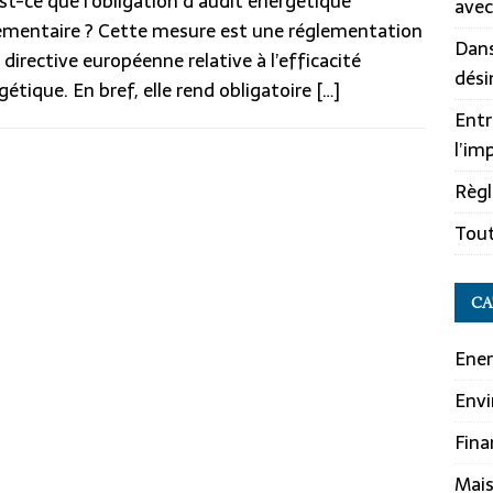
st-ce que l’obligation d’audit énergétique
avec
ementaire ? Cette mesure est une réglementation
Dans
a directive européenne relative à l’efficacité
dési
gétique. En bref, elle rend obligatoire
[…]
Entr
l’im
Règl
Tout
CA
Ener
Env
Fina
Mai