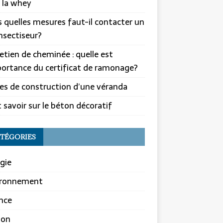
 la whey
 quelles mesures faut-il contacter un
nsectiseur?
etien de cheminée : quelle est
portance du certificat de ramonage?
es de construction d’une véranda
 savoir sur le béton décoratif
TÉGORIES
gie
ironnement
nce
son