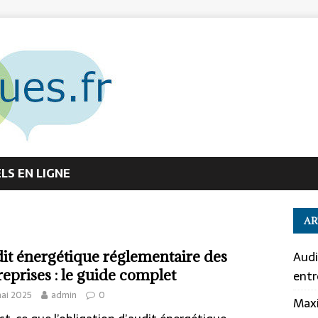
S EN LIGNE
AR
it énergétique réglementaire des
Audi
reprises : le guide complet
entr
ai 2025
admin
0
Maxi