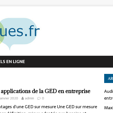
S EN LIGNE
AR
 applications de la GED en entreprise
Audi
entr
janvier 2020
admin
0
tages d’une GED sur mesure Une GED sur mesure
Maxi