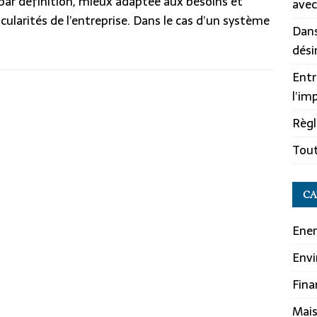
 par définition, mieux adaptée aux besoins et
avec
icularités de l’entreprise. Dans le cas d’un système
Dans
dési
Entr
l’im
Règl
Tout
CA
Ener
Env
Fina
Mai