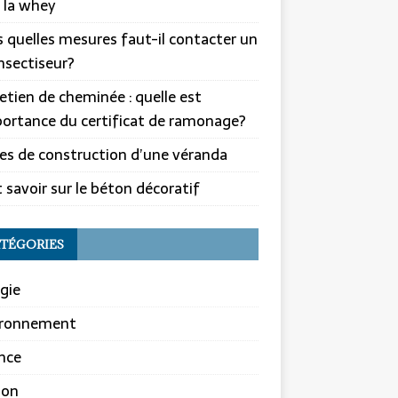
 la whey
 quelles mesures faut-il contacter un
nsectiseur?
etien de cheminée : quelle est
portance du certificat de ramonage?
es de construction d’une véranda
 savoir sur le béton décoratif
TÉGORIES
gie
ironnement
nce
son