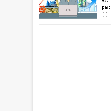
est,
part
[…]