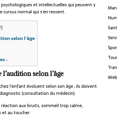
 psychologiques et intellectuelles qui peuvent y
Man
t le cursus normal qui s’en ressent.
Num
r
]
San
Serv
ition selon l’âge
Spor
Tou
es :
Tran
 l’audition selon l’âge
We
chez l’enfant évoluent selon son âge ; ils doivent
n diagnostic (consultation du médecin).
réaction aux bruits, sommeil trop calme,
tions et au toucher.