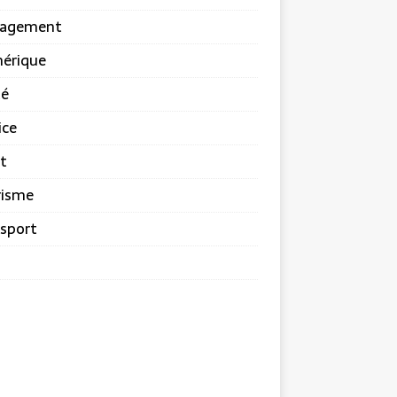
agement
érique
té
ice
t
risme
sport
b