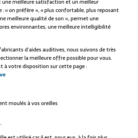
 une meilleure satisfaction et un meilleur
 : « on préfère », « plus confortable, plus reposant
 une meilleure qualité de son », permet une
ores environnantes, une meilleure intelligibilité
fabricants d’aides auditives, nous suivons de très
ectionner la meilleure offre possible pour vous.
t à votre disposition sur cette page :
ive
ment moulés à vos oreilles
…
le est utilisé car il est, pour eux, à la fois plus