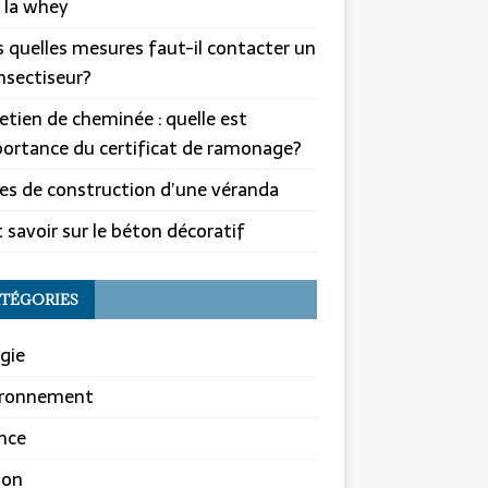
 la whey
 quelles mesures faut-il contacter un
nsectiseur?
etien de cheminée : quelle est
portance du certificat de ramonage?
es de construction d’une véranda
 savoir sur le béton décoratif
TÉGORIES
gie
ironnement
nce
son