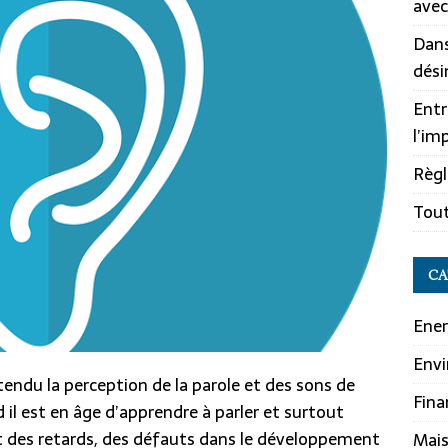
avec
Dans
dési
Entr
l’im
Règl
Tout
CA
Ener
Env
endu la perception de la parole et des sons de
Fina
il est en âge d’apprendre à parler et surtout
nt des retards, des défauts dans le développement
Mai