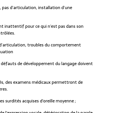
as d’articulation, installation d’une
t inattentif pour ce qui n’est pas dans son
trôlées.
d’articulation, troubles du comportement
tuation
es défauts de développement du langage doivent
pérés, des examens médicaux permettront de
ères.
es surdités acquises d’oreille moyenne ;
de l’expression vocale, détérioration de la parole