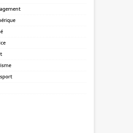
agement
érique
té
ice
t
risme
sport
b