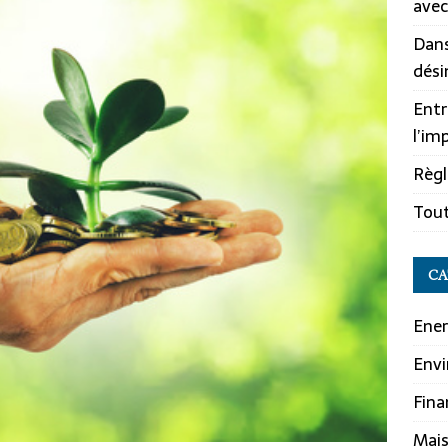
avec
Dans
dési
Entr
l’im
Règl
Tout
CA
Ener
Env
Fina
Mai