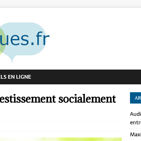
S EN LIGNE
nvestissement socialement
AR
Audi
entr
Maxi