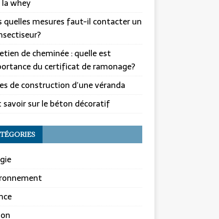
 la whey
 quelles mesures faut-il contacter un
nsectiseur?
etien de cheminée : quelle est
portance du certificat de ramonage?
es de construction d’une véranda
 savoir sur le béton décoratif
TÉGORIES
gie
ironnement
nce
son