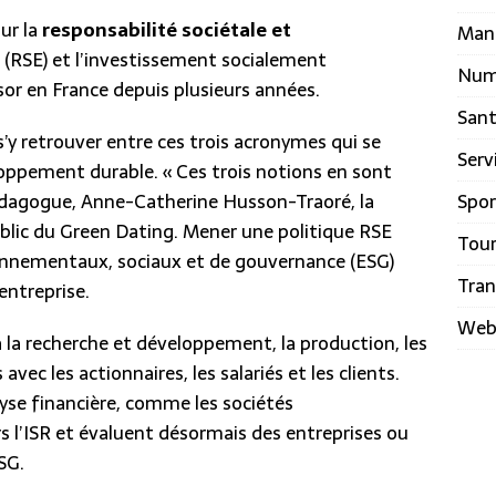
ur la
responsabilité sociétale et
Man
(RSE) et l’investissement socialement
Num
sor en France depuis plusieurs années.
San
s’y retrouver entre ces trois acronymes qui se
Serv
loppement durable. « Ces trois notions en sont
pédagogue, Anne-Catherine Husson-Traoré, la
Spor
ublic du Green Dating. Mener une politique RSE
Tou
ironnementaux, sociaux et de gouvernance (ESG)
Tran
entreprise.
We
à la recherche et développement, la production, les
vec les actionnaires, les salariés et les clients.
alyse financière, comme les sociétés
s l’ISR et évaluent désormais des entreprises ou
ESG.